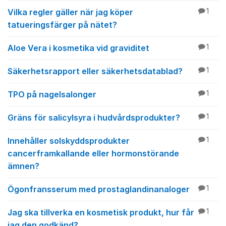
Vilka regler gäller när jag köper
1
tatueringsfärger på nätet?
Aloe Vera i kosmetika vid graviditet
1
Säkerhetsrapport eller säkerhetsdatablad?
1
TPO på nagelsalonger
1
Gräns för salicylsyra i hudvårdsprodukter?
1
Innehåller solskyddsprodukter
1
cancerframkallande eller hormonstörande
ämnen?
Ögonfransserum med prostaglandinanaloger
1
Jag ska tillverka en kosmetisk produkt, hur får
1
jag den godkänd?