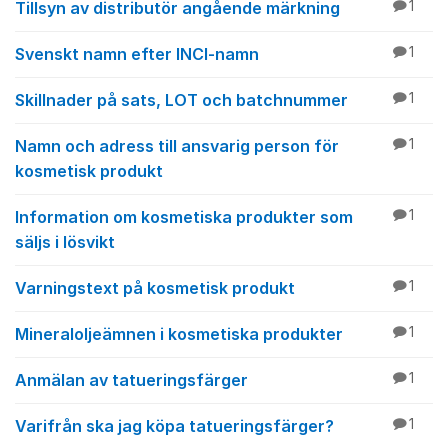
Tillsyn av distributör angående märkning
1
Svenskt namn efter INCI-namn
1
Skillnader på sats, LOT och batchnummer
1
Namn och adress till ansvarig person för
1
kosmetisk produkt
Information om kosmetiska produkter som
1
säljs i lösvikt
Varningstext på kosmetisk produkt
1
Mineraloljeämnen i kosmetiska produkter
1
Anmälan av tatueringsfärger
1
Varifrån ska jag köpa tatueringsfärger?
1