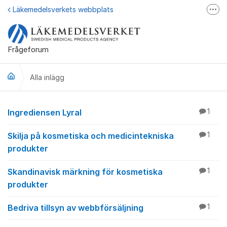
Hoppa till innehåll
Läkemedelsverkets webbplats
Fler
Läkemedelsupplysningen
Läkemedelsfakta
Frågeforum
Läkemedelsverket på Facebook
Alla inlägg
Alla inlägg
Ingrediensen Lyral
1
Skilja på kosmetiska och medicintekniska
1
produkter
Skandinavisk märkning för kosmetiska
1
produkter
Bedriva tillsyn av webbförsäljning
1