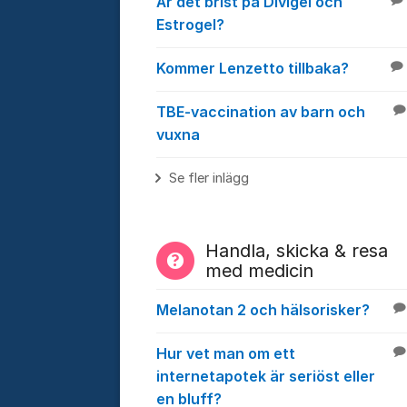
Är det brist på Divigel och
Estrogel?
Kommer Lenzetto tillbaka?
TBE-vaccination av barn och
vuxna
Se fler inlägg
Handla, skicka & resa
med medicin
Melanotan 2 och hälsorisker?
Hur vet man om ett
internetapotek är seriöst eller
en bluff?