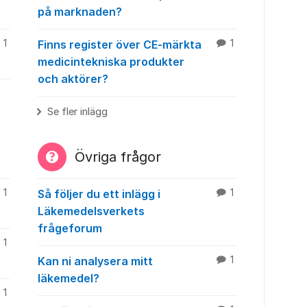
på marknaden?
1
Finns register över CE-märkta
1
medicintekniska produkter
och aktörer?
Se fler inlägg
Övriga frågor
1
Så följer du ett inlägg i
1
Läkemedelsverkets
frågeforum
1
Kan ni analysera mitt
1
läkemedel?
1