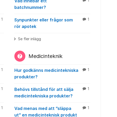
Vad innebär ett
1
batchnummer?
1
Synpunkter eller frågor som
1
rör apotek
Se fler inlägg
Medicinteknik
1
Hur godkänns medicintekniska
1
produkter?
1
Behövs tillstånd för att sälja
1
medicintekniska produkter?
1
Vad menas med att ”släppa
1
ut” en medicinteknisk produkt