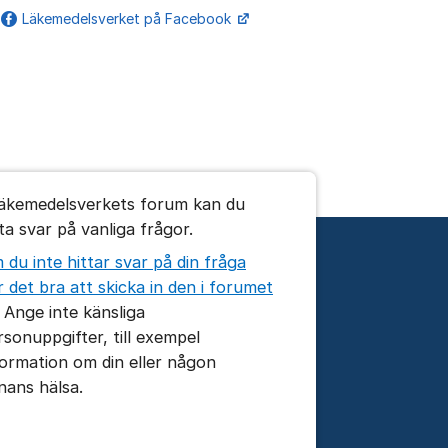
Läkemedelsverket på Facebook
Fler supportlänkar
erket
umet
Läkemedelsverkets forum kan du
tta svar på vanliga frågor.
 du inte hittar svar på din fråga
r det bra att skicka in den i forumet
. Ange inte känsliga
rsonuppgifter, till exempel
formation om din eller någon
nans hälsa.