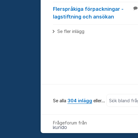
Flerspråkiga förpackningar -
lagstiftning och ansökan
Se fler inlägg
Sök bland alla 
Se alla
304 inlägg
eller...
Frågeforum från