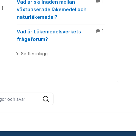
Vad är skillnaden mellan
1
1
växtbaserade läkemedel och
naturläkemedel?
Vad är Läkemedelsverkets
1
frågeforum?
Se fler inlägg
inlägg
Sök