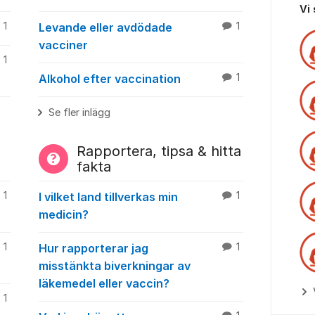
Vi
1
Levande eller avdödade
1
vacciner
1
Alkohol efter vaccination
1
Se fler inlägg
Rapportera, tipsa & hitta
fakta
1
I vilket land tillverkas min
1
medicin?
1
Hur rapporterar jag
1
misstänkta biverkningar av
läkemedel eller vaccin?
1