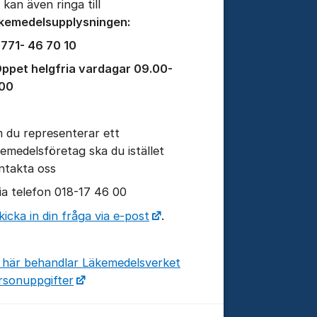
 kan även ringa till
kemedelsupplysningen:
771- 46 70 10
ppet helgfria vardagar 09.00-
.00
 du representerar ett
kemedelsföretag ska du istället
ntakta oss
via telefon 018-17 46 00
kicka in din fråga via e-post
.
 här behandlar Läkemedelsverket
rsonuppgifter