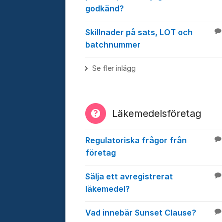
godkänd?
Skillnader på sats, LOT och
batchnummer
Se fler inlägg
Läkemedelsföretag
Regulatoriska frågor från
företag
Sälja ett avregistrerat
läkemedel?
Vad innebär Sunset Clause?