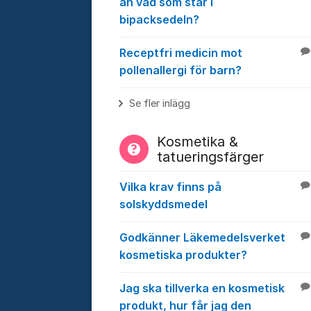
än vad som står i
bipacksedeln?
Receptfri medicin mot
pollenallergi för barn?
Se fler inlägg
Kosmetika &
tatueringsfärger
Vilka krav finns på
solskyddsmedel
Godkänner Läkemedelsverket
kosmetiska produkter?
Jag ska tillverka en kosmetisk
produkt, hur får jag den