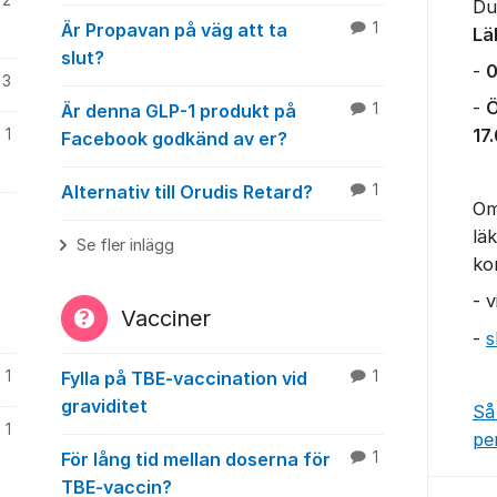
2
Du
Är Propavan på väg att ta
1
Lä
slut?
-
0
3
-
Ö
Är denna GLP-1 produkt på
1
17
1
Facebook godkänd av er?
Alternativ till Orudis Retard?
1
Om
lä
Se fler inlägg
ko
- 
Vacciner
-
s
1
Fylla på TBE-vaccination vid
1
graviditet
Så
1
pe
För lång tid mellan doserna för
1
TBE-vaccin?