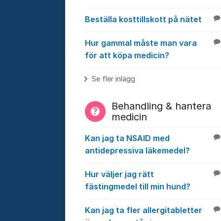
Beställa kosttillskott på nätet
Hur gammal måste man vara
för att köpa medicin?
Se fler inlägg
Behandling & hantera
medicin
Kan jag ta NSAID med
antidepressiva läkemedel?
Hur väljer jag rätt
fästingmedel till min hund?
Kan jag ta fler allergitabletter