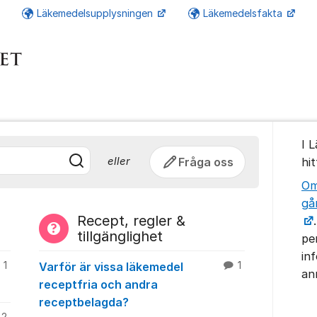
Läkemedelsupplysningen
Läkemedelsfakta
m - Läkemedelsv
Om for
I 
Fråga oss
hi
eller
Om
gå
Recept, regler &
tillgänglighet
pe
in
1
Varför är vissa läkemedel
1
an
receptfria och andra
receptbelagda?