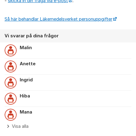
-
skicka in din fråga via e-post
.
Så här behandlar Läkemedelsverket personuppgifter
Vi svarar på dina frågor
Malin
Anette
Ingrid
Hiba
Mana
Visa alla