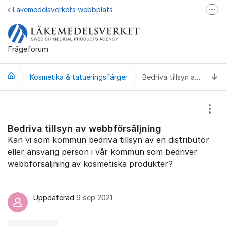
Hoppa till innehåll
Läkemedelsverkets webbplats
Fler
Läkemedelsupplysningen
Läkemedelsfakta
Frågeforum
Läkemedelsverket på Facebook
Ti
Kosmetika & tatueringsfärger
Bedriva tillsyn av webbförsäljning
Visa
Bedriva tillsyn av webbförsäljning
Kan vi som kommun bedriva tillsyn av en distributör
eller ansvarig person i vår kommun som bedriver
webbförsäljning av kosmetiska produkter?
Uppdaterad
9 sep 2021