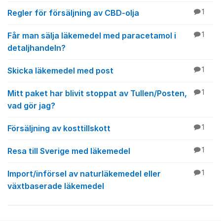
Regler för försäljning av CBD-olja
1
Får man sälja läkemedel med paracetamol i
1
detaljhandeln?
Skicka läkemedel med post
1
Mitt paket har blivit stoppat av Tullen/Posten,
1
vad gör jag?
Försäljning av kosttillskott
1
Resa till Sverige med läkemedel
1
Import/införsel av naturläkemedel eller
1
växtbaserade läkemedel