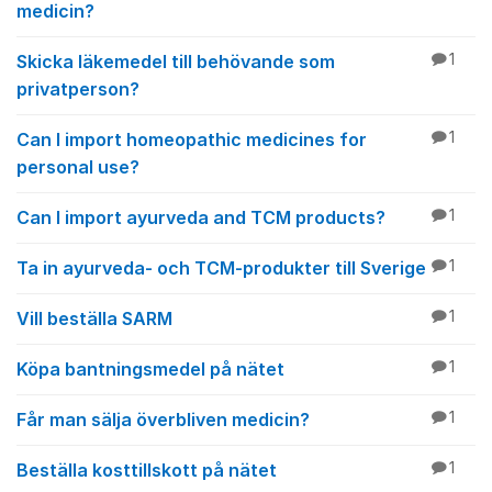
medicin?
Skicka läkemedel till behövande som
1
privatperson?
Can I import homeopathic medicines for
1
personal use?
Can I import ayurveda and TCM products?
1
Ta in ayurveda- och TCM-produkter till Sverige
1
Vill beställa SARM
1
Köpa bantningsmedel på nätet
1
Får man sälja överbliven medicin?
1
Beställa kosttillskott på nätet
1