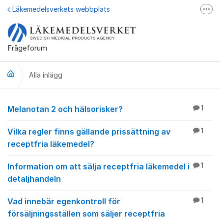
Hoppa till innehåll
Läkemedelsverkets webbplats
Fler
Läkemedelsupplysningen
Läkemedelsfakta
Frågeforum
Läkemedelsverket på Facebook
Alla inlägg
Alla inlägg
Melanotan 2 och hälsorisker?
1
Vilka regler finns gällande prissättning av
1
receptfria läkemedel?
Information om att sälja receptfria läkemedel i
1
detaljhandeln
Vad innebär egenkontroll för
1
försäljningsställen som säljer receptfria