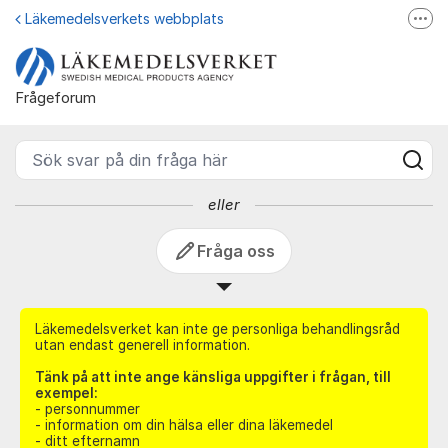
Hoppa till innehåll
Läkemedelsverkets webbplats
Fler
Frågeforum - Läkemedelsverk
Läkemedelsupplysningen
Läkemedelsfakta
Frågeforum
Läkemedelsverket på Facebook
Sök svar på din fråga här
eller
Fråga oss
Läkemedelsverket kan inte ge personliga behandlingsråd
utan endast generell information.
Tänk på att inte ange känsliga uppgifter i frågan, till
exempel:
- personnummer
- information om din hälsa eller dina läkemedel
- ditt efternamn