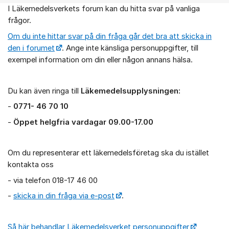
I Läkemedelsverkets forum kan du hitta svar på vanliga
Om forumet
frågor.
Om du inte hittar svar på din fråga går det bra att skicka in
den i forumet
. Ange inte känsliga personuppgifter, till
exempel information om din eller någon annans hälsa.
Du kan även ringa till
Läkemedelsupplysningen:
-
0771- 46 70 10
-
Öppet helgfria vardagar 09.00-17.00
Om du representerar ett läkemedelsföretag ska du istället
kontakta oss
- via telefon 018-17 46 00
-
skicka in din fråga via e-post
.
Så här behandlar Läkemedelsverket personuppgifter