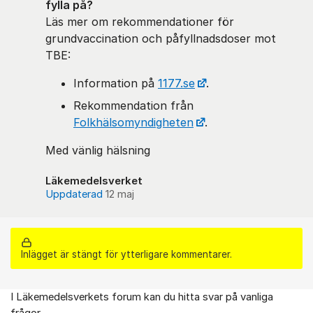
fylla på?
Läs mer om rekommendationer för
grundvaccination och påfyllnadsdoser mot
TBE:
Information på
1177.se
.
Rekommendation från
Folkhälsomyndigheten
.
Med vänlig hälsning
Läkemedelsverket
Uppdaterad
12 maj
Inlägget är stängt för ytterligare kommentarer.
I Läkemedelsverkets forum kan du hitta svar på vanliga
Om forumet