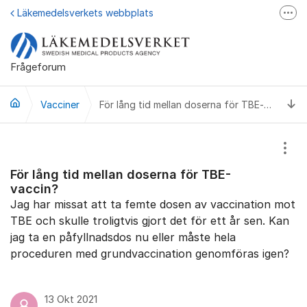
Hoppa till innehåll
Läkemedelsverkets webbplats
Fler
Läkemedelsupplysningen
Läkemedelsfakta
Frågeforum
Läkemedelsverket på Facebook
Ti
Vacciner
För lång tid mellan doserna för TBE-vaccin?
Visa
För lång tid mellan doserna för TBE-
vaccin?
Jag har missat att ta femte dosen av vaccination mot
TBE och skulle troligtvis gjort det för ett år sen. Kan
jag ta en påfyllnadsdos nu eller måste hela
proceduren med grundvaccination genomföras igen?
13 Okt 2021