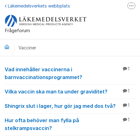
Hoppa till innehåll
Läkemedelsverkets webbplats
Fler
Läkemedelsupplysningen
Läkemedelsfakta
Frågeforum
Läkemedelsverket på Facebook
Vacciner
Vacciner
Vad innehåller vaccinerna i
1
barnvaccinationsprogrammet?
Vilka vaccin ska man ta under graviditet?
1
Shingrix slut i lager, hur gör jag med dos två?
1
Hur ofta behöver man fylla på
1
stelkrampsvaccin?