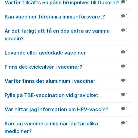
Varför tillsätts en påse bruspulver till Dukoral?
1
Kan vacciner försämra immunförsvaret?
1
Är det farligt att få en dos extra av samma
1
vaccin?
Levande eller avdödade vacciner
1
Finns det kvicksilver i vacciner?
1
Varför finns det aluminium i vacciner
1
Fylla på TBE-vaccination vid graviditet
1
Var hittar jag information om HPV-vaccin?
1
Kan jag vaccinera mig när jag tar olika
1
mediciner?