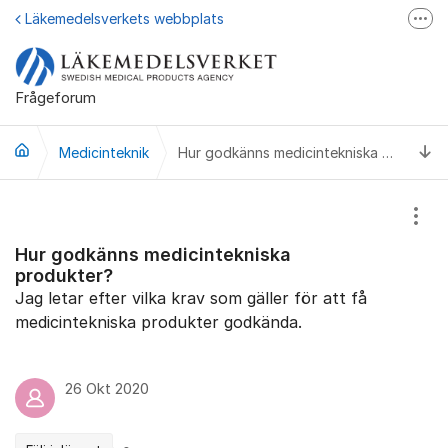
Hoppa till innehåll
Läkemedelsverkets webbplats
Fler
Läkemedelsupplysningen
Läkemedelsfakta
Frågeforum
Läkemedelsverket på Facebook
Ti
Medicinteknik
Hur godkänns medicintekniska produkter?
Visa
Hur godkänns medicintekniska
produkter?
Jag letar efter vilka krav som gäller för att få
medicintekniska produkter godkända.
26 Okt 2020