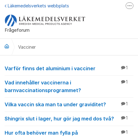
Hoppa till innehåll
Läkemedelsverkets webbplats
Fler
Läkemedelsupplysningen
Läkemedelsfakta
Frågeforum
Läkemedelsverket på Facebook
Vacciner
Vacciner
Varför finns det aluminium i vacciner
1
Vad innehåller vaccinerna i
1
barnvaccinationsprogrammet?
Vilka vaccin ska man ta under graviditet?
1
Shingrix slut i lager, hur gör jag med dos två?
1
Hur ofta behöver man fylla på
1