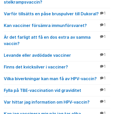
stelkrampsvaccin?
Varför tillsätts en påse bruspulver till Dukoral?
1
Kan vacciner försämra immunförsvaret?
1
Är det farligt att få en dos extra av samma
1
vaccin?
Levande eller avdödade vacciner
1
Finns det kvicksilver i vacciner?
1
Vilka biverkningar kan man få av HPV-vaccin?
1
Fylla på TBE-vaccination vid graviditet
1
Var hittar jag information om HPV-vaccin?
1
Kan jag vaccinera mig när jag tar olika
1