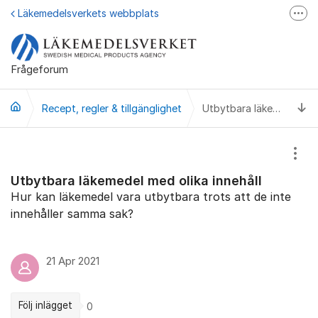
Hoppa till innehåll
Läkemedelsverkets webbplats
Fler
Läkemedelsupplysningen
Läkemedelsfakta
Frågeforum
Läkemedelsverket på Facebook
Ti
Recept, regler & tillgänglighet
Utbytbara läkemedel med olika innehåll
Visa
Utbytbara läkemedel med olika innehåll
Hur kan läkemedel vara utbytbara trots att de inte
innehåller samma sak?
21 Apr 2021
Följ inlägget
0