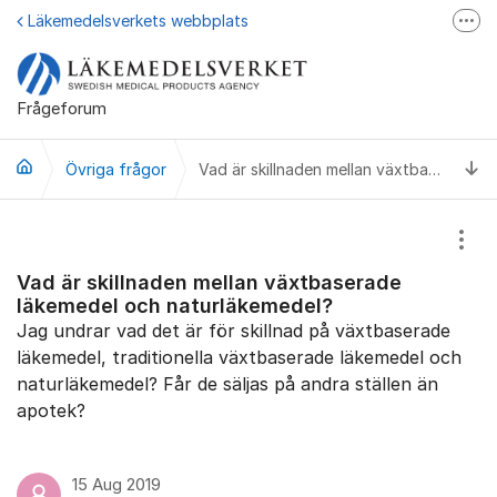
Hoppa till innehåll
Läkemedelsverkets webbplats
Fler
Läkemedelsupplysningen
Läkemedelsfakta
Frågeforum
Läkemedelsverket på Facebook
Ti
Övriga frågor
Vad är skillnaden mellan växtbaserade läkemedel och naturläkemedel?
Visa
Vad är skillnaden mellan växtbaserade
läkemedel och naturläkemedel?
Jag undrar vad det är för skillnad på växtbaserade
läkemedel, traditionella växtbaserade läkemedel och
naturläkemedel? Får de säljas på andra ställen än
apotek?
15 Aug 2019