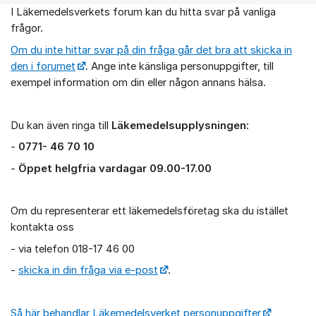
I Läkemedelsverkets forum kan du hitta svar på vanliga
Om forumet
frågor.
Om du inte hittar svar på din fråga går det bra att skicka in
den i forumet
. Ange inte känsliga personuppgifter, till
exempel information om din eller någon annans hälsa.
Du kan även ringa till
Läkemedelsupplysningen:
-
0771- 46 70 10
-
Öppet helgfria vardagar 09.00-17.00
Om du representerar ett läkemedelsföretag ska du istället
kontakta oss
- via telefon 018-17 46 00
-
skicka in din fråga via e-post
.
Så här behandlar Läkemedelsverket personuppgifter