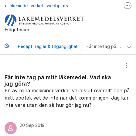
Hoppa till innehåll
Läkemedelsverkets webbplats
Fler
Läkemedelsupplysningen
Läkemedelsfakta
Frågeforum
Läkemedelsverket på Facebook
Ti
Recept, regler & tillgänglighet
Får inte tag på mitt läkemedel. Vad ska jag göra?
Visa
Får inte tag på mitt läkemedel. Vad ska
jag göra?
En av mina mediciner verkar vara slut överallt och på
mitt apotek vet de inte när det kommer igen. Jag kan
inte vara utan den så hur gör jag nu?
20 Sep 2019