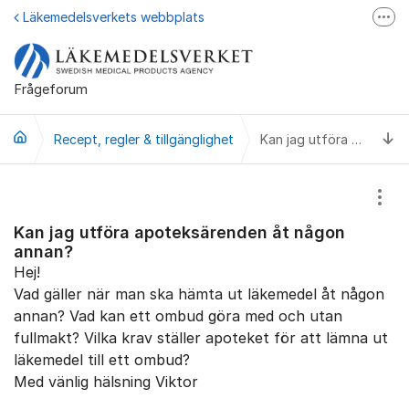
Hoppa till innehåll
Läkemedelsverkets webbplats
Fler
Läkemedelsupplysningen
Läkemedelsfakta
Frågeforum
Läkemedelsverket på Facebook
Ti
Recept, regler & tillgänglighet
Kan jag utföra apoteksärenden åt någon annan?
Visa
Kan jag utföra apoteksärenden åt någon
annan?
Hej!
Vad gäller när man ska hämta ut läkemedel åt någon
annan? Vad kan ett ombud göra med och utan
fullmakt? Vilka krav ställer apoteket för att lämna ut
läkemedel till ett ombud?
Med vänlig hälsning Viktor