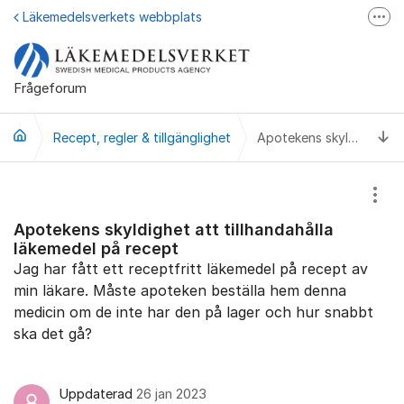
Hoppa till innehåll
Läkemedelsverkets webbplats
Fler
Läkemedelsupplysningen
Läkemedelsfakta
Frågeforum
Läkemedelsverket på Facebook
Ti
Recept, regler & tillgänglighet
Apotekens skyldighet att tillhandahålla läkemedel på recept
Visa
Apotekens skyldighet att tillhandahålla
läkemedel på recept
Jag har fått ett receptfritt läkemedel på recept av
min läkare. Måste apoteken beställa hem denna
medicin om de inte har den på lager och hur snabbt
ska det gå?
Uppdaterad
26 jan 2023