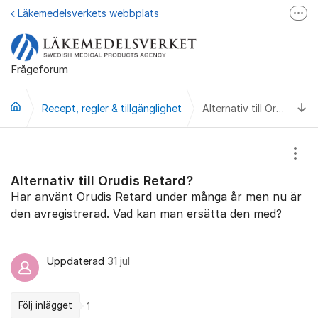
Hoppa till innehåll
Läkemedelsverkets webbplats
Fler
Läkemedelsupplysningen
Läkemedelsfakta
Frågeforum
Läkemedelsverket på Facebook
Ti
Recept, regler & tillgänglighet
Alternativ till Orudis Retard?
Visa
Alternativ till Orudis Retard?
Har använt Orudis Retard under många år men nu är
den avregistrerad. Vad kan man ersätta den med?
Uppdaterad
31 jul
Följ inlägget
1