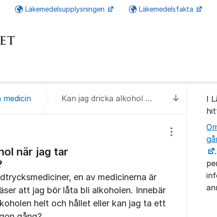
Läkemedelsupplysningen
Läkemedelsfakta
Om for
 medicin
Kan jag dricka alkohol när jag tar blodtrycksmedicin?
I 
Till senas
hi
Om
Visa/dölj inst
gå
hol när jag tar
?
pe
in
odtrycksmediciner, en av medicinerna är
an
ser att jag bör låta bli alkoholen. Innebär
lkoholen helt och hållet eller kan jag ta ett
någon gång?