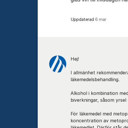
Uppdaterad
6 mar
Kommentarer
Hej!
I allmänhet rekommendera
läkemedelsbehandling.
Alkohol i kombination med
biverkningar, såsom yrsel 
För läkemedel med metopr
koncentration av metoprol
läkemedlet. Därför står de