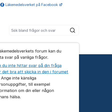
Läkemedelsverket på Facebook
Fler supportlänkar
Sök bland alla inlägg
Sök
umet
Läkemedelsverkets forum kan du
te kommentaren
tta svar på vanliga frågor.
 du inte hittar svar på din fråga
ällningar för inlägg/kommentar
r det bra att skicka in den i forumet
. Ange inte känsliga
rsonuppgifter, till exempel
formation om din eller någon
nans hälsa.