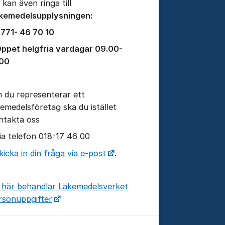
 kan även ringa till
kemedelsupplysningen:
771- 46 70 10
ppet helgfria vardagar 09.00-
.00
tällningar för inlägg/kommentar
 du representerar ett
kemedelsföretag ska du istället
ntakta oss
via telefon 018-17 46 00
kicka in din fråga via e-post
.
 här behandlar Läkemedelsverket
rsonuppgifter