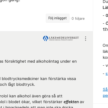
Du
Lä
-
0
Följ inlägget
0
följare
-
Ö
17
Visa/dölj ins
Om
lä
ko
s försiktighet med alkoholintag under en
- 
-
s
 blodtrycksmediciner kan förstärka vissa
och lågt blodtryck.
Så
pe
olol kan alkohol även göra så att
ol i blodet ökar, vilket förstärker
effekten
av
t i bipacksedeln att man inte ska dricka