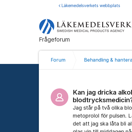
Hoppa till innehåll
Läkemedelsverkets webbplats
Frågeforum
Forum
Behandling & hantera
Kan jag dricka alko
blodtrycksmedicin
Jag står på två olika bl
metoprolol för pulsen. Lä
det att jag ska låta bli a
glas vin till middagen 