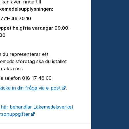
 kan även ringa till
kemedelsupplysningen:
771- 46 70 10
ppet helgfria vardagar 09.00-
.00
 du representerar ett
kemedelsföretag ska du istället
tällningar för inlägg/kommentar
ntakta oss
via telefon 018-17 46 00
kicka in din fråga via e-post
.
 här behandlar Läkemedelsverket
rsonuppgifter