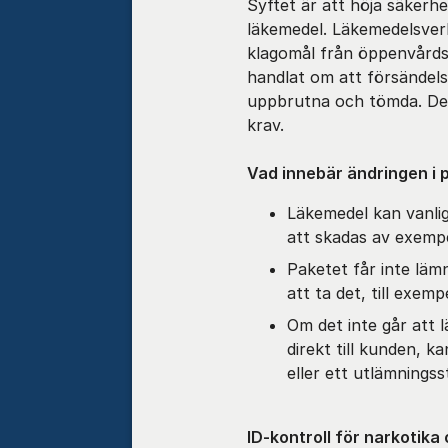
Syftet är att höja säkerh
läkemedel. Läkemedelsverk
klagomål från öppenvård
handlat om att försändelse
uppbrutna och tömda. Dess
krav.
Vad innebär ändringen i 
Läkemedel kan vanlig
att skadas av exempel
Paketet får inte läm
att ta det, till exem
Om det inte går att 
direkt till kunden, ka
eller ett utlämningsst
ID-kontroll för narkotika