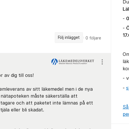
Du
Lä
-
0
-
Ö
17
Följ inlägget
0
följare
Om
lä
Visa/dölj ins
ko
 av dig till oss!
- 
-
s
emleverans av sitt läkemedel men i de nya
t nätapoteken måste säkerställa att
tagare och att paketet inte lämnas på ett
Så
jäla eller bli skadat.
pe