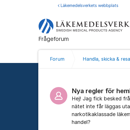
Hoppa till innehåll
Läkemedelsverkets webbplats
Frågeforum
Forum
Handla, skicka & res
Nya regler för hem
Hej! Jag fick besked fr
nätet inte får läggas uta
narkotikaklassade läkem
handel?