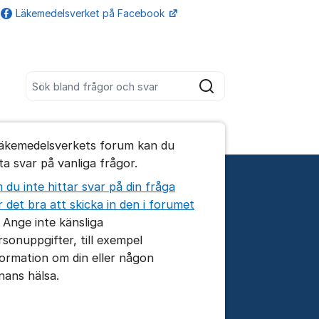
Läkemedelsverket på Facebook
Fler supportlänkar
Sök bland alla inlägg
Sök
umet
Läkemedelsverkets forum kan du
te kommentaren
tta svar på vanliga frågor.
 du inte hittar svar på din fråga
ällningar för inlägg/kommentar
r det bra att skicka in den i forumet
. Ange inte känsliga
rsonuppgifter, till exempel
formation om din eller någon
nans hälsa.