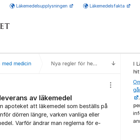
Läkemedelsupplysningen
Läkemedelsfakta
Om for
a med medicin
Nya regler för hemleverans av läkemedel
I 
Till senas
hi
Om
Visa/dölj inst
gå
leverans av läkemedel
pe
ån apoteket att läkemedel som beställs på
in
nför dörren längre, varken vanliga eller
an
edel. Varför ändrar man reglerna för e-