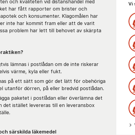
eten och kvaliteten vid distanshandel med
Vi
et har fått rapporter om brister och
sapotek och konsumenter. Klagomålen har
r inte har kommit fram eller att de varit
a problem har lett till behovet av skärpta
praktiken?
tvis lämnas i postlådan om de inte riskerar
vis värme, kyla eller fukt.
nas på ett sätt som gör det lätt för obehöriga
pel utanför dörren, på eller bredvid postlådan.
lägga paketet i postlådan eller överlämna det
n det istället levereras till en leveransbox
älle.
 och särskilda läkemedel